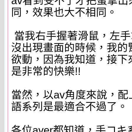
av看到受不了才把蛋拿
同，效果也大不相同。
當我右手握著滑鼠，左手
沒出現畫面的時候，我的
欲動，因為我知道，接下
是非常的快樂!!
當然，以av角度來說，
語系列是最適合不過了。
各位aver都知道，手コ